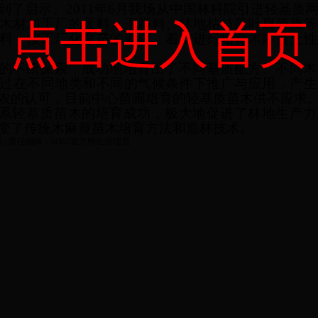
到了启示。
2011
年
6
月我场从中国林科院引进
轻基质
木材加工厂的废料、下脚料、林地枯枝落叶腐殖质等
点击进入首页
料，按工厂化育苗的要求，着重进行培育木麻黄无性
的不断探索，成功地培育出了不同基质配方、不同木
过在不同地类和不同的气候条件下推广与应用，产生
农的认可，目前中心苗圃培育的轻基质苗木供不应求
系轻基质苗木的培育成功，极大地促进了林地生产力
变了传统木麻黄苗木培育方法和造林技术。
 | 责任编辑：bt365官方网址管理员