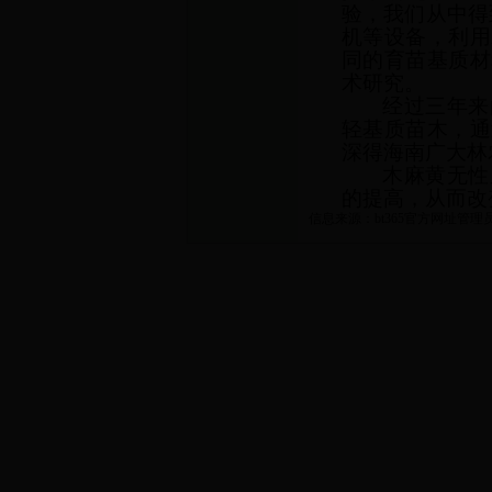
验，我们从中得
机
等设备，
利用
同的育苗基质材
术研究。
经过三年来
轻基质苗木，通
深得海南广大林
木麻黄无性
的提高，从而改
信息来源：bt365官方网址管理员