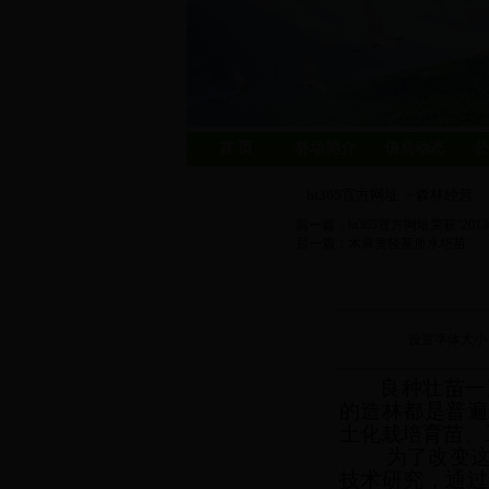
首 页
林场简介
信息动态
公
bt365官方网址
森林经营
>
前一篇：
bt365官方网址荣获“2013年
后一篇：
木麻黄轻基质水培苗
设置字体大小
良种壮苗一
的造林都是普遍
土化栽培育苗、
为了改变
技术研究，通过