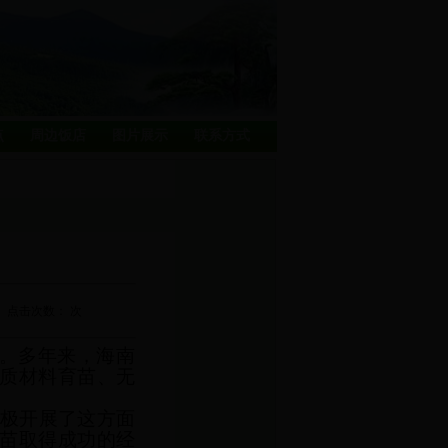
点
周边饭店
图片展示
联系方式
点击次数：
次
。多年来，海南
质材料育苗、无
极开展了这方面
苗取得成功的经