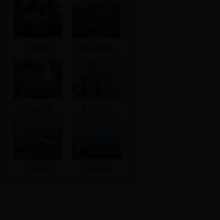
东郊椰林
文昌航天发射...
宋庆龄祖居
椰子大观园
石头公园
文昌月亮湾