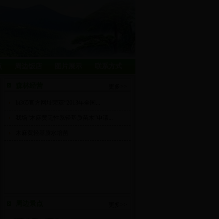
点
周边饭店
图片展示
联系方式
森林经营
更多>>
bt365官方网址荣获“2013年全国...
我场“木麻黄无性系轻基质苗木”申请...
木麻黄轻基质水培苗
周边景点
更多>>